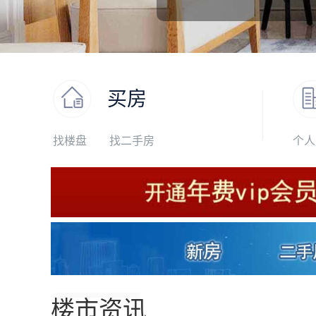
买房
找楼盘
找二手房
个人
楼市资讯